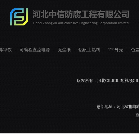
电导率仪
-
可编程直流电源
-
无尘纸
-
铝矾土熟料
-
1*9外壳
-
色
版权所有：河北CILICILI短视频CI
总部地址：河北省邯郸市
联