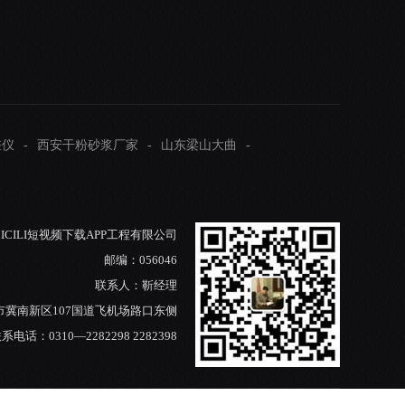
差仪
-
西安干粉砂浆厂家
-
山东梁山大曲
-
LICILI短视频下载APP工程有限公司
邮编：056046
联系人：靳经理
冀南新区107国道飞机场路口东侧
系电话：0310—2282298 2282398