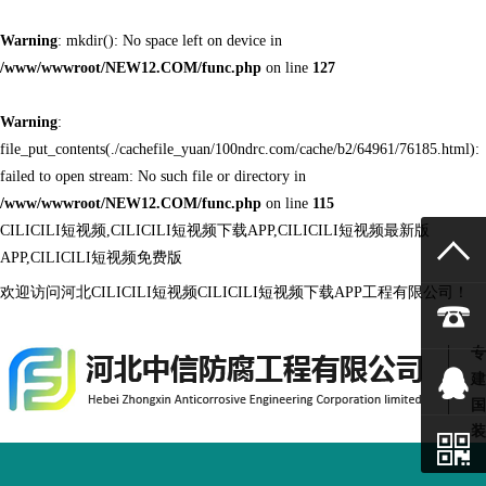
Warning
: mkdir(): No space left on device in
/www/wwwroot/NEW12.COM/func.php
on line
127
Warning
:
file_put_contents(./cachefile_yuan/100ndrc.com/cache/b2/64961/76185.html):
failed to open stream: No such file or directory in
/www/wwwroot/NEW12.COM/func.php
on line
115
CILICILI短视频,CILICILI短视频下载APP,CILICILI短视频最新版
APP,CILICILI短视频免费版
欢迎访问河北CILICILI短视频CILICILI短视频下载APP工程有限公司！
专
建
国
装