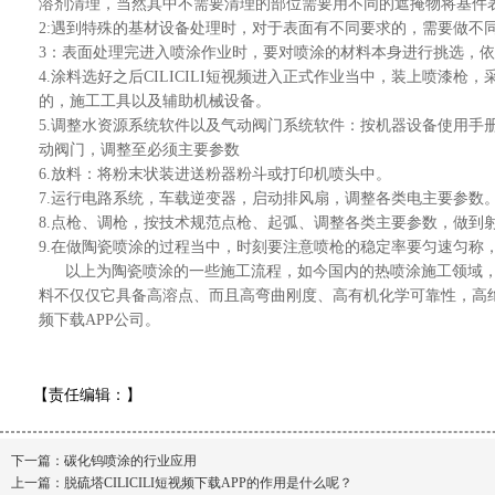
溶剂清理，当然其中不需要清理的部位需要用不同的遮掩物将基件
2:遇到特殊的基材设备处理时，对于表面有不同要求的，需要做不
3：表面处理完进入喷涂作业时，要对喷涂的材料本身进行挑选，
4.涂料选好之后CILICILI短视频进入正式作业当中，装上喷
的，施工工具以及辅助机械设备。
5.调整水资源系统软件以及气动阀门系统软件：按机器设备使用手
动阀门，调整至必须主要参数
6.放料：将粉末状装进送粉器粉斗或打印机喷头中。
7.运行电路系统，车载逆变器，启动排风扇，调整各类电主要参数
8.点枪、调枪，按技术规范点枪、起弧、调整各类主要参数，做
9.在做陶瓷喷涂的过程当中，时刻要注意喷枪的稳定率要匀速匀称
以上为陶瓷喷涂的一些施工流程，如今国内的热喷涂施工领域，
料不仅仅它具备高溶点、而且高弯曲刚度、高有机化学可靠性，高绝缘层
频下载APP公司。
【责任编辑：
】
下一篇：
碳化钨喷涂的行业应用
上一篇：
脱硫塔CILICILI短视频下载APP的作用是什么呢？