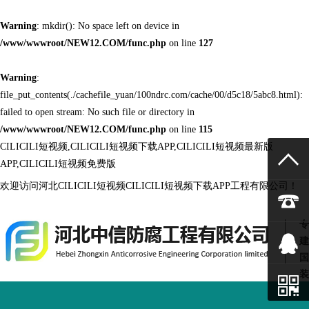
Warning
: mkdir(): No space left on device in
/www/wwwroot/NEW12.COM/func.php
on line
127
Warning
:
file_put_contents(./cachefile_yuan/100ndrc.com/cache/00/d5c18/5abc8.html):
failed to open stream: No such file or directory in
/www/wwwroot/NEW12.COM/func.php
on line
115
CILICILI短视频,CILICILI短视频下载APP,CILICILI短视频最新版
APP,CILICILI短视频免费版
欢迎访问河北CILICILI短视频CILICILI短视频下载APP工程有限公司！
专
建
国
装