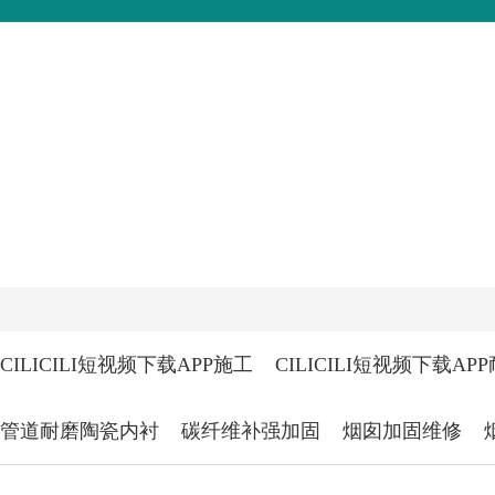
关于CILICILI短视频
CILICILI短视频免费版
工程CILICI
新版AP
CILICILI短视频下载APP施工
CILICILI短视频下载AP
管道耐磨陶瓷内衬
碳纤维补强加固
烟囱加固维修